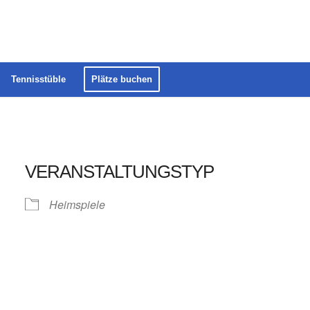
Tennisstüble
Plätze buchen
VERANSTALTUNGSTYP
Heimspiele
ender
iCalendar