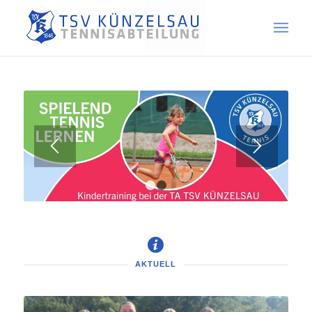
1
2
AKTUELL