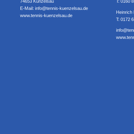
74653 Künzelsau
T: ‭0160 
E-Mail: info@tennis-kuenzelsau.de
Heinrich
www.tennis-kuenzelsau.de
T: 0172 
info@ten
www.tenn