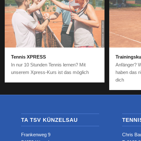
Tennis XPRESS
Trainingsk
In nur 10 Stunden Tennis lernen? Mit
Anfänger? W
unserem Xpress-Kurs ist das möglich
haben das ri
dich
TA TSV KÜNZELSAU
TENNI
Frankenweg 9
Chris Ba