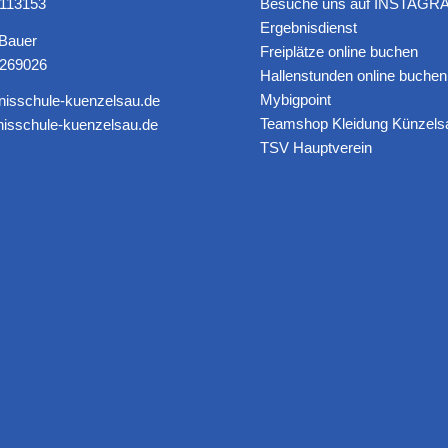
8113153‬
Besuche uns auf INSTAGRA
Ergebnisdienst
 Bauer
Freiplätze online buchen
6269026
Hallenstunden online buchen
Mybigpoint
nisschule-kuenzelsau.de
Teamshop Kleidung Künzels
isschule-kuenzelsau.de
TSV Hauptverein