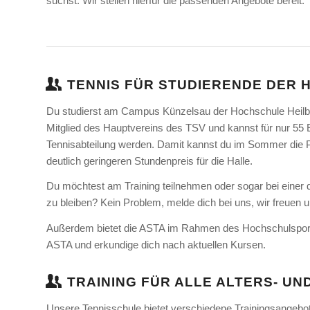
suchst. Wir stellen hierfür die passenden Angebote bereit.
TENNIS FÜR STUDIERENDE DER 
Du studierst am Campus Künzelsau der Hochschule Heilb
Mitglied des Hauptvereins des TSV und kannst für nur 55 Eu
Tennisabteilung werden. Damit kannst du im Sommer die P
deutlich geringeren Stundenpreis für die Halle.
Du möchtest am Training teilnehmen oder sogar bei einer d
zu bleiben? Kein Problem, melde dich bei uns, wir freuen u
Außerdem bietet die ASTA im Rahmen des Hochschulsports 
ASTA und erkundige dich nach aktuellen Kursen.
TRAINING FÜR ALLE ALTERS- U
Unsere Tennisschule bietet verschiedene Trainingsangebote