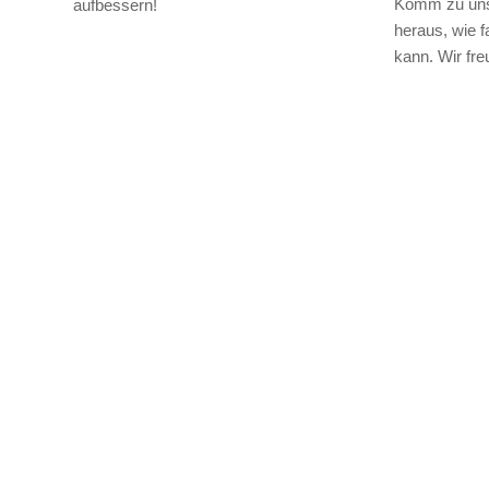
Komm zu uns 
aufbessern!
heraus, wie f
kann. Wir fre