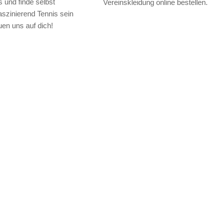
und finde selbst
Vereinskleidung online bestellen.
aszinierend Tennis sein
uen uns auf dich!