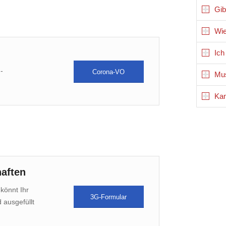
Gib
Wie
Ich
-
Corona-VO
Mus
Kan
aften
könnt Ihr
3G-Formular
 ausgefüllt