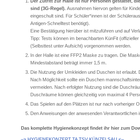
Der Zutritt zur Halle ist nur Personen gestattet, d
sind (3G-Regel).
Ausnahmen hiervon gelten für Kinder
eingeschult sind. Für Schüler*innen ist der Schülerau
Antigen-Schnelltest benötigt).
Eine Bestätigung hierüber ist mitzuführen und auf Ver
Tipp: Tests können im benachbarten KünFit (offiziell
(Selbsttest unter Aufsicht) vorgenommen werden.
In der Halle ist eine FFP2 Maske zu tragen. Die M
Mindestabstand beträgt immer 1,5 m.
Die Nutzung der Umkleiden und Duschen ist erlaubt. D
Nach Möglichkeit sollte ein Duschen mannschaftsinter
vermeiden. Nach erfolgter Nutzung sind die Duschräum
Duschräume können gleichzeitig von maximal 4 Pers
Das Spielen auf den Plätzen ist nur nach vorheriger 
Den Anweisungen der anwesenden Verantwortlichen ist
Das komplette Hygienekonzept findet ihr hier zum Do
–> HYGIENEKONZEPT TA TSV KÜNZELSAU <–