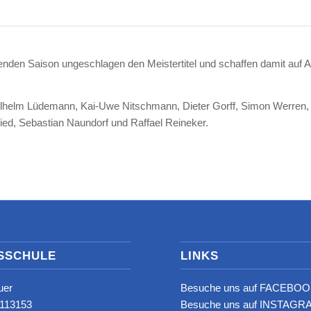
nden Saison ungeschlagen den Meistertitel und schaffen damit auf 
Wilhelm Lüdemann, Kai-Uwe Nitschmann, Dieter Gorff, Simon Werren, 
 Nied, Sebastian Naundorf und Raffael Reineker.
SSCHULE
LINKS
uer
Besuche uns auf FACEBOO
8113153‬
Besuche uns auf INSTAGRA